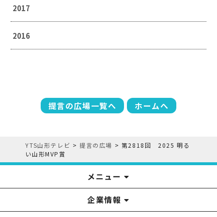
2017
2016
提言の広場一覧へ
ホームへ
YTS山形テレビ
>
提言の広場
>
第2818回 2025 明る
い山形MVP賞
メニュー
企業情報
YTS見学ツアー
アナウンサー
みるるん星人
お問い合わせ
YTSニュース
プレゼント
イベント
番組表
番組