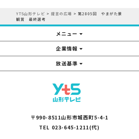
YTS山形テレビ
>
提言の広場
>
第2805回 やまがた景
観賞 最終選考
メニュー
企業情報
YTS見学ツアー
アナウンサー
みるるん星人
お問い合わせ
YTSニュース
プレゼント
イベント
番組表
番組
放送基準
山形テレビ国民保護業務計画提出文
視聴データの取扱いについて
YTS山形テレビ SDGs 宣言
情報セキュリティ基本方針
山形テレビ人権方針
個人情報基本方針
系列局一覧
中継局一覧
企業情報
役員構成
採用情報
青少年向けの番組案内
番組向上の取り組み
番組審議会
〒990-8511山形市城西町5-4-1
TEL 023-645-1211(代)