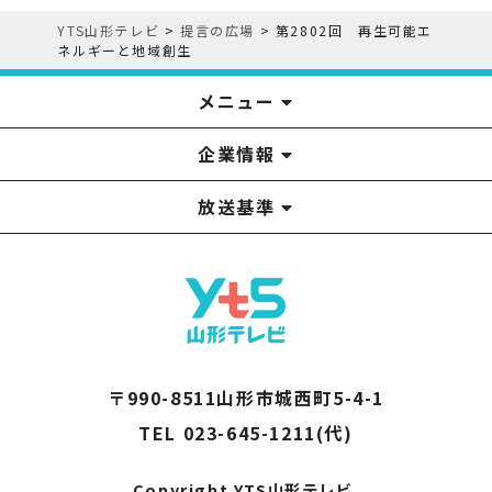
YTS山形テレビ
>
提言の広場
>
第2802回 再生可能エ
ネルギーと地域創生
メニュー
企業情報
YTS見学ツアー
アナウンサー
みるるん星人
お問い合わせ
YTSニュース
プレゼント
イベント
番組表
番組
放送基準
山形テレビ国民保護業務計画提出文
視聴データの取扱いについて
YTS山形テレビ SDGs 宣言
情報セキュリティ基本方針
山形テレビ人権方針
個人情報基本方針
系列局一覧
中継局一覧
企業情報
役員構成
採用情報
青少年向けの番組案内
番組向上の取り組み
番組審議会
〒990-8511山形市城西町5-4-1
TEL 023-645-1211(代)
Copyright YTS山形テレビ.