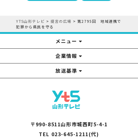
YTS山形テレビ
>
提言の広場
>
第2795回 地域連携で
犯罪から県民を守る
メニュー
企業情報
YTS見学ツアー
アナウンサー
みるるん星人
お問い合わせ
YTSニュース
プレゼント
イベント
番組表
番組
放送基準
山形テレビ国民保護業務計画提出文
視聴データの取扱いについて
YTS山形テレビ SDGs 宣言
情報セキュリティ基本方針
山形テレビ人権方針
個人情報基本方針
系列局一覧
中継局一覧
企業情報
役員構成
採用情報
青少年向けの番組案内
番組向上の取り組み
番組審議会
〒990-8511山形市城西町5-4-1
TEL 023-645-1211(代)