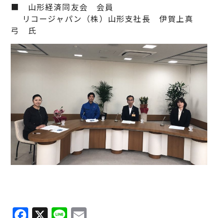
■ 山形経済同友会 会員
リコージャパン（株）山形支社長 伊賀上真
弓 氏
Facebook
X
Line
Email