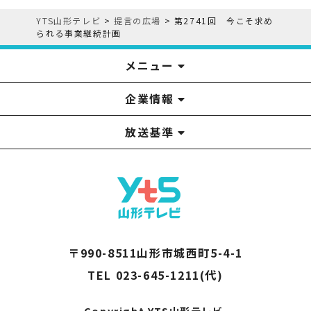
YTS山形テレビ
>
提言の広場
>
第2741回 今こそ求め
られる事業継続計画
メニュー
企業情報
YTS見学ツアー
アナウンサー
みるるん星人
お問い合わせ
YTSニュース
プレゼント
イベント
番組表
番組
放送基準
山形テレビ国民保護業務計画提出文
視聴データの取扱いについて
YTS山形テレビ SDGs 宣言
情報セキュリティ基本方針
山形テレビ人権方針
個人情報基本方針
系列局一覧
中継局一覧
企業情報
役員構成
採用情報
青少年向けの番組案内
番組向上の取り組み
番組審議会
〒990-8511山形市城西町5-4-1
TEL 023-645-1211(代)
Copyright YTS山形テレビ.