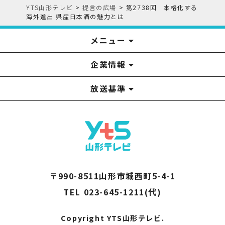
YTS山形テレビ
>
提言の広場
>
第2738回 本格化する
海外進出 県産日本酒の魅力とは
メニュー
企業情報
YTS見学ツアー
アナウンサー
みるるん星人
お問い合わせ
YTSニュース
プレゼント
イベント
番組表
番組
放送基準
山形テレビ国民保護業務計画提出文
視聴データの取扱いについて
YTS山形テレビ SDGs 宣言
情報セキュリティ基本方針
山形テレビ人権方針
個人情報基本方針
系列局一覧
中継局一覧
企業情報
役員構成
採用情報
青少年向けの番組案内
番組向上の取り組み
番組審議会
〒990-8511山形市城西町5-4-1
TEL 023-645-1211(代)
Copyright YTS山形テレビ.