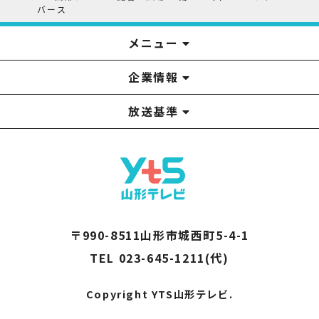
バース
メニュー
企業情報
YTS見学ツアー
アナウンサー
みるるん星人
お問い合わせ
YTSニュース
プレゼント
イベント
番組表
番組
放送基準
山形テレビ国民保護業務計画提出文
視聴データの取扱いについて
YTS山形テレビ SDGs 宣言
情報セキュリティ基本方針
山形テレビ人権方針
個人情報基本方針
系列局一覧
中継局一覧
企業情報
役員構成
採用情報
青少年向けの番組案内
番組向上の取り組み
番組審議会
〒990-8511山形市城西町5-4-1
TEL 023-645-1211(代)
Copyright YTS山形テレビ.