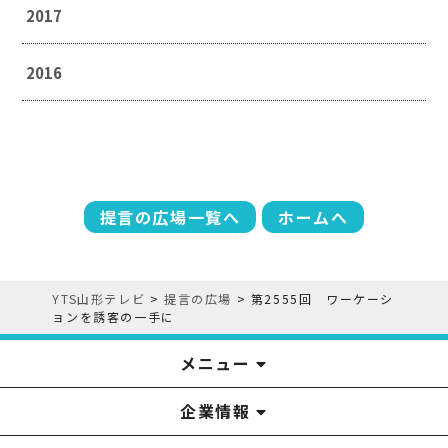
2017
2016
提言の広場一覧へ
ホームへ
YTS山形テレビ
>
提言の広場
>
第2555回 ワーケーシ
ョンを誘客の一手に
メニュー
企業情報
YTS見学ツアー
アナウンサー
みるるん星人
お問い合わせ
YTSニュース
プレゼント
イベント
番組表
番組