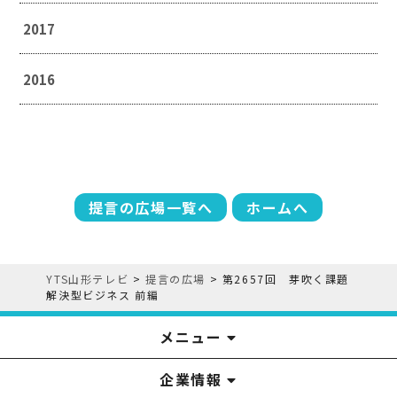
2017
2016
提言の広場一覧へ
ホームへ
YTS山形テレビ
>
提言の広場
>
第2657回 芽吹く課題
解決型ビジネス 前編
メニュー
企業情報
YTS見学ツアー
アナウンサー
みるるん星人
お問い合わせ
YTSニュース
プレゼント
イベント
番組表
番組