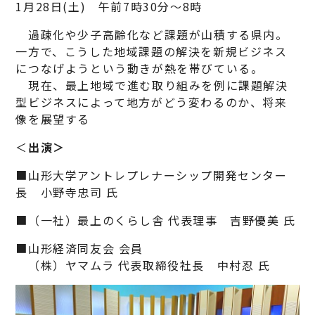
1月28日(土) 午前7時30分～8時
過疎化や少子高齢化など課題が山積する県内。
一方で、こうした地域課題の解決を新規ビジネス
につなげようという動きが熱を帯びている。
現在、最上地域で進む取り組みを例に課題解決
型ビジネスによって地方がどう変わるのか、将来
像を展望する
＜
出演＞
■山形大学アントレプレナーシップ開発センター
長 小野寺忠司 氏
■（一社）最上のくらし舎 代表理事 吉野優美 氏
■山形経済同友会 会員
（株）ヤマムラ 代表取締役社長 中村忍 氏