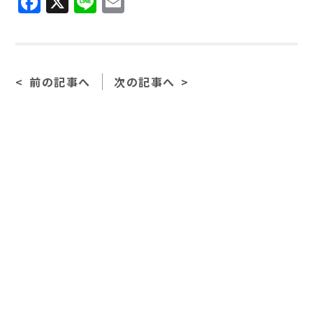
F
X
Li
E
a
n
m
c
e
ai
e
l
前の記事へ
次の記事へ
b
o
o
k