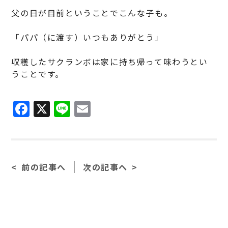
父の日が目前ということでこんな子も。
「パパ（に渡す）いつもありがとう」
収穫したサクランボは家に持ち帰って味わうとい
うことです。
F
X
Li
E
a
n
m
c
e
ai
e
l
前の記事へ
次の記事へ
b
o
o
k