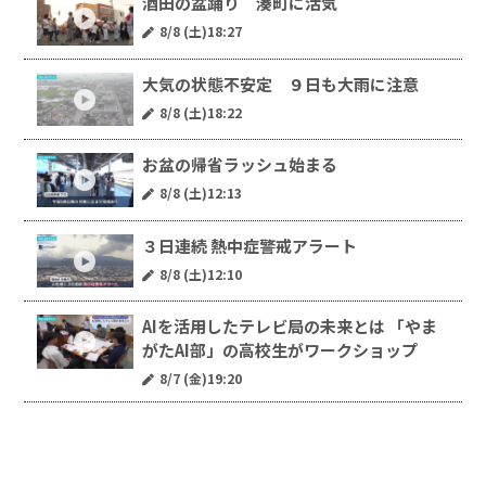
酒田の盆踊り 湊町に活気
8/8 (土)18:27
大気の状態不安定 ９日も大雨に注意
8/8 (土)18:22
お盆の帰省ラッシュ始まる
8/8 (土)12:13
３日連続 熱中症警戒アラート
8/8 (土)12:10
AIを活用したテレビ局の未来とは 「やま
がたAI部」の高校生がワークショップ
8/7 (金)19:20