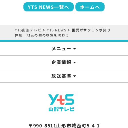
YTS NEWS一覧へ
ホームへ
YTS山形テレビ
>
YTS NEWS
>
園児がサクランボ狩り
体験 地元の旬の味覚を味わう
メニュー
企業情報
YTS見学ツアー
アナウンサー
みるるん星人
お問い合わせ
YTSニュース
プレゼント
イベント
番組表
番組
放送基準
山形テレビ国民保護業務計画提出文
視聴データの取扱いについて
YTS山形テレビ SDGs 宣言
情報セキュリティ基本方針
山形テレビ人権方針
個人情報基本方針
系列局一覧
中継局一覧
企業情報
役員構成
採用情報
青少年向けの番組案内
番組向上の取り組み
番組審議会
〒990-8511山形市城西町5-4-1