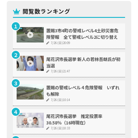
閲覧数ランキング
置賜3市4町の警戒レベル4土砂災害危
険警報 全て警戒レベル2に切り替え
7/26 (日)20:09
尾花沢市長選挙 新人の若林吾朗氏が初
当選
7/26 (日)21:47
置賜の警戒レベル４危険警報 いずれ
も解除
7/26 (日)10:14
尾花沢市長選挙 推定投票率
30.58％（16時現在）
7/26 (日)18:33