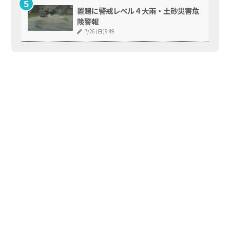
置賜に警戒レベル４大雨・土砂災害危
険警報
7/26 (日)9:49