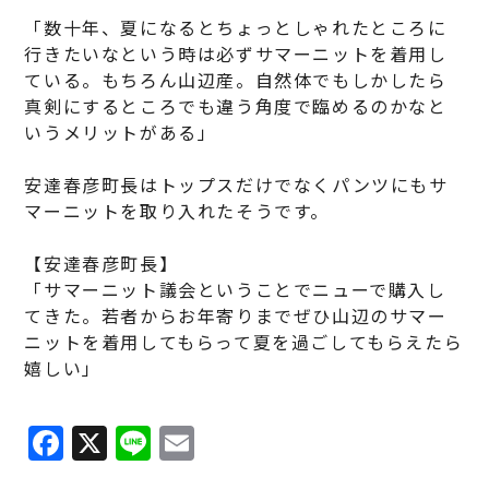
「数十年、夏になるとちょっとしゃれたところに
行きたいなという時は必ずサマーニットを着用し
ている。もちろん山辺産。自然体でもしかしたら
真剣にするところでも違う角度で臨めるのかなと
いうメリットがある」
安達春彦町長はトップスだけでなくパンツにもサ
マーニットを取り入れたそうです。
【安達春彦町長】
「サマーニット議会ということでニューで購入し
てきた。若者からお年寄りまでぜひ山辺のサマー
ニットを着用してもらって夏を過ごしてもらえたら
嬉しい」
F
X
Li
E
a
n
m