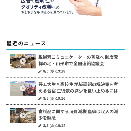
最近のニュース
脱炭素コミュニケーターの普及へ 制度発
祥の地・山形市で全国連絡協議会
8/5 (水)19:18
芸工大生×高校生 地域課題の解決策を考
える合宿 生徒数の減少を食い止めるには
8/5 (水)19:16
食料品に関する消費減税 農家は収入の減
少を懸念
8/5 (水)19:12