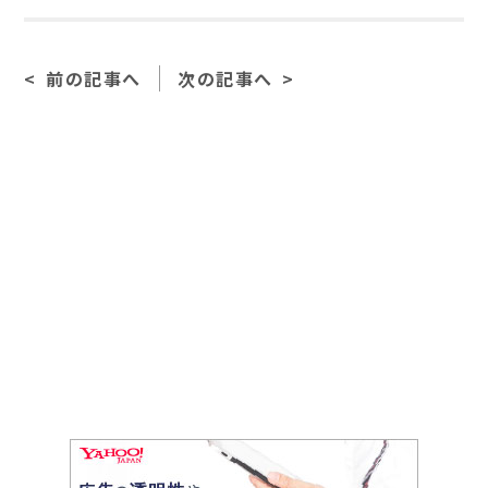
c
e
ai
e
l
前の記事へ
次の記事へ
b
o
o
k