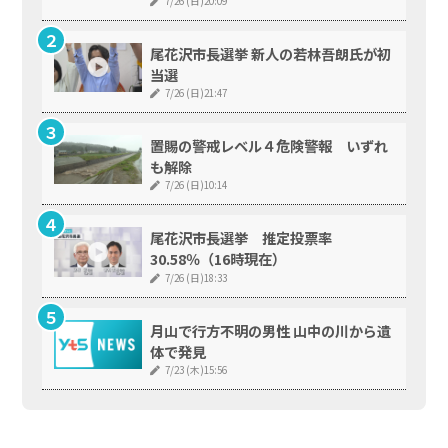
7/26 (日)20:09
尾花沢市長選挙 新人の若林吾朗氏が初
当選
7/26 (日)21:47
置賜の警戒レベル４危険警報 いずれ
も解除
7/26 (日)10:14
尾花沢市長選挙 推定投票率
30.58％（16時現在）
7/26 (日)18:33
月山で行方不明の男性 山中の川から遺
体で発見
7/23 (木)15:56