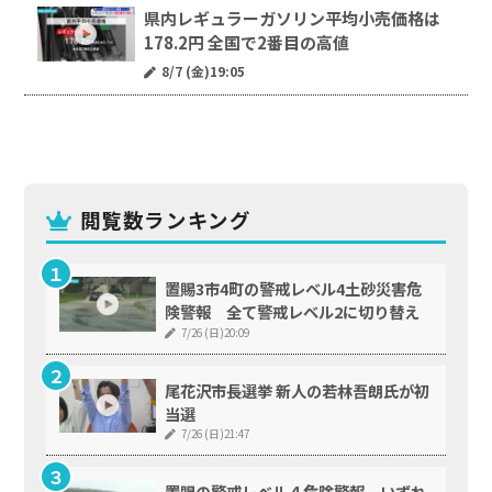
県内レギュラーガソリン平均小売価格は
178.2円 全国で2番目の高値
8/7 (金)19:05
閲覧数ランキング
置賜3市4町の警戒レベル4土砂災害危
険警報 全て警戒レベル2に切り替え
7/26 (日)20:09
尾花沢市長選挙 新人の若林吾朗氏が初
当選
7/26 (日)21:47
置賜の警戒レベル４危険警報 いずれ