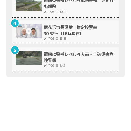
も解除
7/26 (日)10:14
尾花沢市長選挙 推定投票率
30.58％（16時現在）
7/26 (日)18:33
置賜に警戒レベル４大雨・土砂災害危
険警報
7/26 (日)9:49