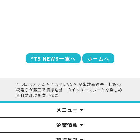
YTS NEWS一覧へ
ホームへ
YTS山形テレビ
>
YTS NEWS
>
高梨沙羅選手・村瀬心
椛選手が蔵王で清掃活動 ウインタースポーツを楽しめ
る自然環境を次世代に
メニュー
企業情報
YTS見学ツアー
アナウンサー
みるるん星人
お問い合わせ
YTSニュース
プレゼント
イベント
番組表
番組
放送基準