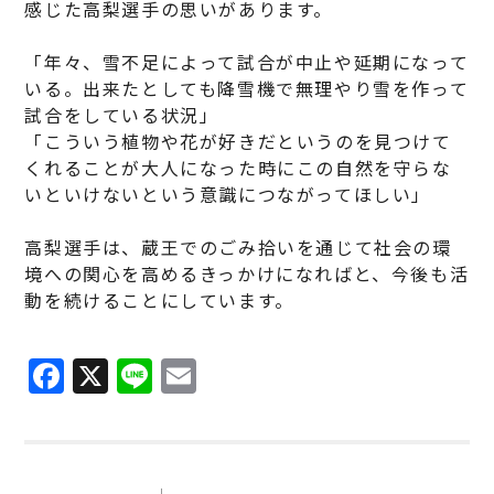
感じた高梨選手の思いがあります。
「年々、雪不足によって試合が中止や延期になって
いる。出来たとしても降雪機で無理やり雪を作って
試合をしている状況」
「こういう植物や花が好きだというのを見つけて
くれることが大人になった時にこの自然を守らな
いといけないという意識につながってほしい」
高梨選手は、蔵王でのごみ拾いを通じて社会の環
境への関心を高めるきっかけになればと、今後も活
動を続けることにしています。
F
X
Li
E
a
n
m
c
e
ai
e
l