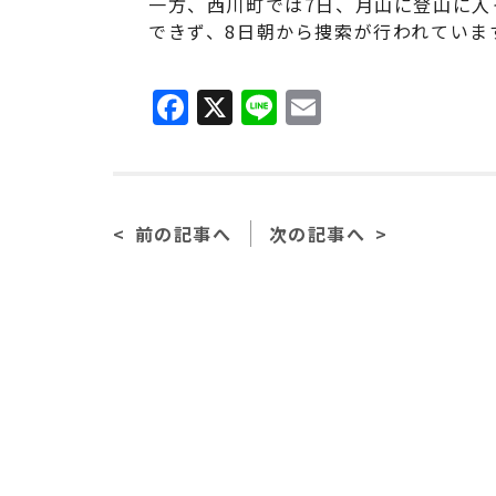
一方、西川町では7日、月山に登山に入
できず、8日朝から捜索が行われていま
F
X
Li
E
a
n
m
c
e
ai
e
l
前の記事へ
次の記事へ
b
o
o
k