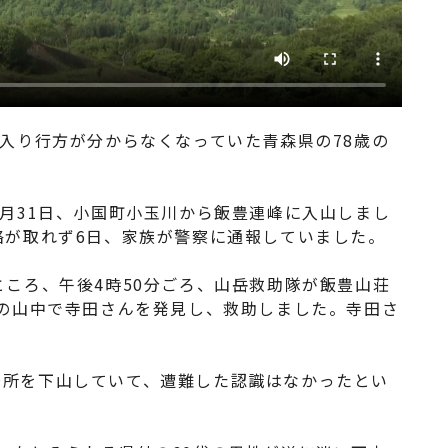
に入り行方が分からなくなっていた青森県の78歳の
5月31日、小国町小玉川から飯豊連峰に入山しまし
絡が取れず6日、家族が警察に通報していました。
ところ、午後4時50分ごろ、山岳救助隊が飯豊山荘
ロの山中で寺田さんを発見し、救助しました。寺田さ
場所を下山していて、遭難した認識はなかったとい