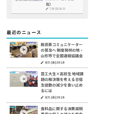
在）
7/26 (日)18:33
最近のニュース
脱炭素コミュニケーター
の普及へ 制度発祥の地・
山形市で全国連絡協議会
8/5 (水)19:18
芸工大生×高校生 地域課
題の解決策を考える合宿
生徒数の減少を食い止め
るには
8/5 (水)19:16
食料品に関する消費減税