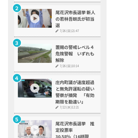
尾花沢市長選挙 新人
の若林吾朗氏が初当
選
7/26 (日)21:47
置賜の警戒レベル４
危険警報 いずれも
解除
7/26 (日)10:14
庄内町議が速度超過
と無免許運転の疑い
警察が摘発 「有効
期限を勘違い」
7/22 (水)12:21
尾花沢市長選挙 推
定投票率
30.58％（16時現