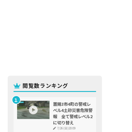
閲覧数ランキング
置賜3市4町の警戒レ
ベル4土砂災害危険警
報 全て警戒レベル2
に切り替え
7/26 (日)20:09