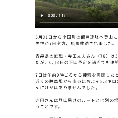
5月31日から小国町の飯豊連峰へ登山
男性が7日夕方、無事救助されました。
青森県の無職・寺田文夫さん（78）は
たが、6月3日の下山予定を過ぎても連
7日は午前9時ごろから捜索を再開した
近くの駐車場から南東におよそ2.3キ
んにけがはありませんでした。
寺田さんは登山届けのルートとは別の
うことです。