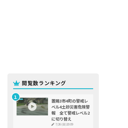
閲覧数ランキング
置賜3市4町の警戒レ
ベル4土砂災害危険警
報 全て警戒レベル2
に切り替え
7/26 (日)20:09