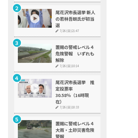
尾花沢市長選挙 新人
の若林吾朗氏が初当
選
7/26 (日)21:47
置賜の警戒レベル４
危険警報 いずれも
解除
7/26 (日)10:14
尾花沢市長選挙 推
定投票率
30.58％（16時現
在）
7/26 (日)18:33
置賜に警戒レベル４
大雨・土砂災害危険
警報