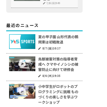
7/26 (日)9:49
最近のニュース
夏の甲子園 山形代表の鶴
岡東は初戦敗退
8/7 (金)10:17
鳥獣被害対策の指導者育
成へ クマやイノシシの被
害防止に向けて研修会
8/6 (木)19:35
小中学生がロボットのプ
ログラミングに挑戦 もの
づくりの楽しさを学ぶワ
ークショップ