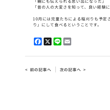
「親にも伝えられる思い出になった」
「昔の人の大変さを知って、良い経験
10月には児童たちによる稲刈りも予定
り」にして食べるということです。
F
X
Li
E
a
n
m
c
e
ai
e
l
前の記事へ
次の記事へ
b
o
o
k