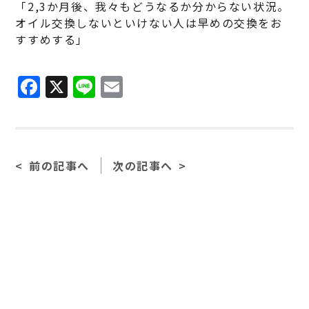
「2,3か月後、我々もどうなるか分からない状況。
オイル交換しないといけない人は早めの交換をお
すすめする」
F
X
Li
E
a
n
m
c
e
ai
e
l
前の記事へ
次の記事へ
b
o
o
k