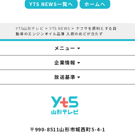
YTS NEWS一覧へ
ホームへ
YTS山形テレビ
>
YTS NEWS
>
ナフサを原料とする自
動車のエンジンオイル品薄 入荷のめどが立たず
メニュー
企業情報
YTS見学ツアー
アナウンサー
みるるん星人
お問い合わせ
YTSニュース
プレゼント
イベント
番組表
番組
放送基準
山形テレビ国民保護業務計画提出文
視聴データの取扱いについて
YTS山形テレビ SDGs 宣言
情報セキュリティ基本方針
山形テレビ人権方針
個人情報基本方針
系列局一覧
中継局一覧
企業情報
役員構成
採用情報
青少年向けの番組案内
番組向上の取り組み
番組審議会
〒990-8511山形市城西町5-4-1