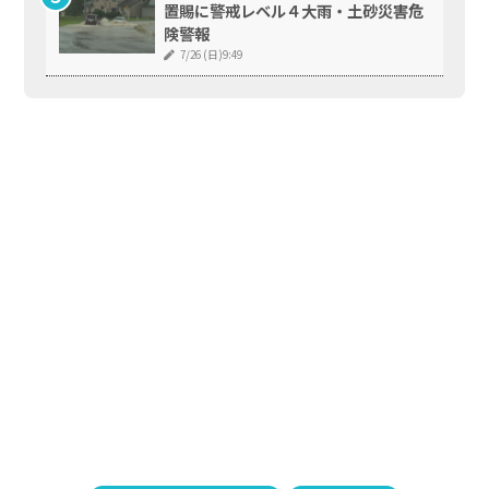
置賜に警戒レベル４大雨・土砂災害危
険警報
7/26 (日)9:49