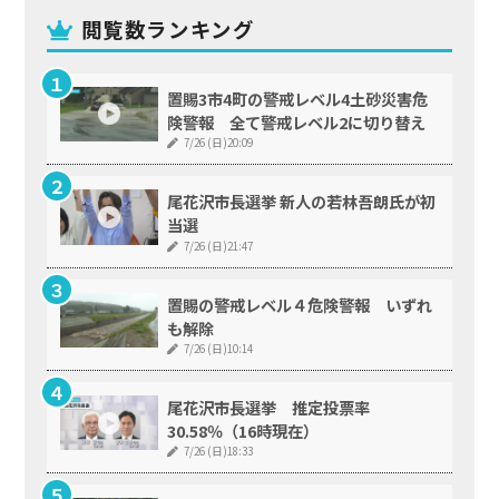
閲覧数ランキング
置賜3市4町の警戒レベル4土砂災害危
険警報 全て警戒レベル2に切り替え
7/26 (日)20:09
尾花沢市長選挙 新人の若林吾朗氏が初
当選
7/26 (日)21:47
置賜の警戒レベル４危険警報 いずれ
も解除
7/26 (日)10:14
尾花沢市長選挙 推定投票率
30.58％（16時現在）
7/26 (日)18:33