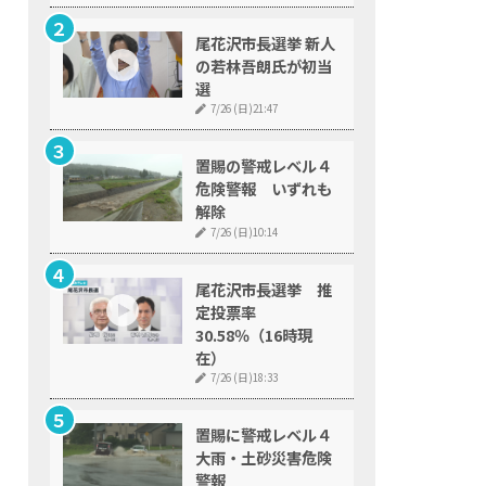
尾花沢市長選挙 新人
の若林吾朗氏が初当
選
7/26 (日)21:47
置賜の警戒レベル４
危険警報 いずれも
解除
7/26 (日)10:14
尾花沢市長選挙 推
定投票率
30.58％（16時現
在）
7/26 (日)18:33
置賜に警戒レベル４
大雨・土砂災害危険
警報