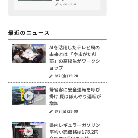
7/26 (日)9:49
最近のニュース
AIを活用したテレビ局の
未来とは 「やまがたAI
部」の高校生がワークシ
ョップ
8/7 (金)19:20
帰省客に安全運転を呼び
掛け 夏はぼんやり運転が
増加
8/7 (金)19:09
県内レギュラーガソリン
平均小売価格は178.2円