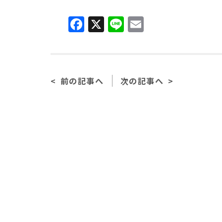
F
X
Li
E
a
n
m
c
e
ai
e
l
前の記事へ
次の記事へ
b
o
o
k