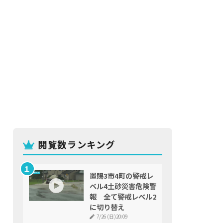
閲覧数ランキング
置賜3市4町の警戒レ
ベル4土砂災害危険警
報 全て警戒レベル2
に切り替え
7/26 (日)20:09