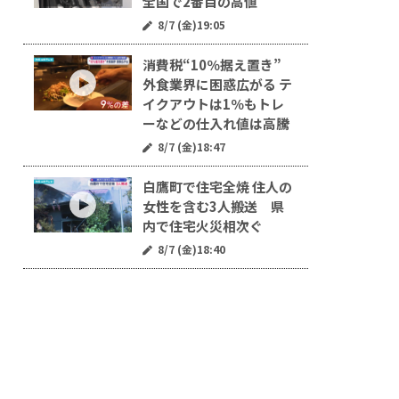
全国で2番目の高値
8/7 (金)19:05
消費税“10％据え置き”
外食業界に困惑広がる テ
イクアウトは1％もトレ
ーなどの仕入れ値は高騰
8/7 (金)18:47
白鷹町で住宅全焼 住人の
女性を含む3人搬送 県
内で住宅火災相次ぐ
8/7 (金)18:40