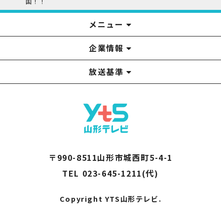
国！！
メニュー
企業情報
YTS見学ツアー
アナウンサー
みるるん星人
お問い合わせ
YTSニュース
プレゼント
イベント
番組表
番組
放送基準
山形テレビ国民保護業務計画提出文
視聴データの取扱いについて
YTS山形テレビ SDGs 宣言
情報セキュリティ基本方針
山形テレビ人権方針
個人情報基本方針
系列局一覧
中継局一覧
企業情報
役員構成
採用情報
青少年向けの番組案内
番組向上の取り組み
番組審議会
〒990-8511山形市城西町5-4-1
TEL 023-645-1211(代)
Copyright YTS山形テレビ.