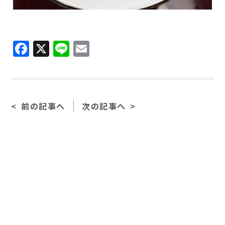
F
X
Li
E
a
n
m
c
e
ai
e
l
前の記事へ
次の記事へ
b
o
o
k