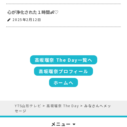
心が浄化された１時間👶♡
2025年2月12日
高坂瑠奈 The Day一覧へ
高坂瑠奈プロフィール
ホームへ
YTS山形テレビ
>
高坂瑠奈 The Day
>
みなさんへメッ
セージ
メニュー