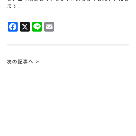
ます！
F
X
Li
E
a
n
m
c
e
ai
e
l
次の記事へ
b
o
o
k