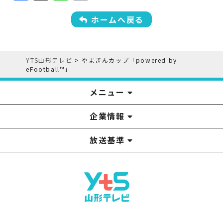
a
n
m
c
e
ai
ホームへ戻る
e
l
b
YTS山形テレビ
>
やまぎんカップ「powered by
o
eFootball™」
o
メニュー
k
企業情報
YTS見学ツアー
アナウンサー
みるるん星人
お問い合わせ
YTSニュース
プレゼント
イベント
番組表
番組
放送基準
山形テレビ国民保護業務計画提出文
視聴データの取扱いについて
YTS山形テレビ SDGs 宣言
情報セキュリティ基本方針
山形テレビ人権方針
個人情報基本方針
系列局一覧
中継局一覧
企業情報
役員構成
採用情報
青少年向けの番組案内
番組向上の取り組み
番組審議会