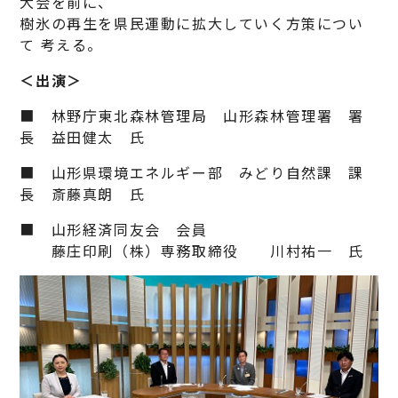
大会を前に、
樹氷の再生を県民運動に拡大していく方策につい
て 考える。
＜出演＞
■ 林野庁東北森林管理局 山形森林管理署 署
長 益田健太 氏
■ 山形県環境エネルギー部 みどり自然課 課
長 斎藤真朗 氏
■ 山形経済同友会 会員
藤庄印刷（株）専務取締役 川村祐一 氏