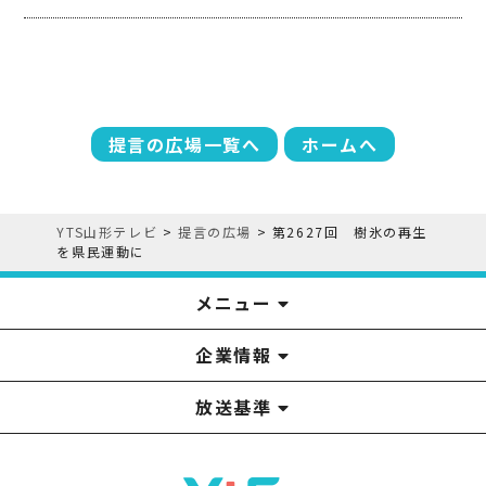
提言の広場一覧へ
ホームへ
YTS山形テレビ
>
提言の広場
>
第2627回 樹氷の再生
を県民運動に
メニュー
企業情報
YTS見学ツアー
アナウンサー
みるるん星人
お問い合わせ
YTSニュース
プレゼント
イベント
番組表
番組
放送基準
山形テレビ国民保護業務計画提出文
視聴データの取扱いについて
YTS山形テレビ SDGs 宣言
情報セキュリティ基本方針
山形テレビ人権方針
個人情報基本方針
系列局一覧
中継局一覧
企業情報
役員構成
採用情報
青少年向けの番組案内
番組向上の取り組み
番組審議会