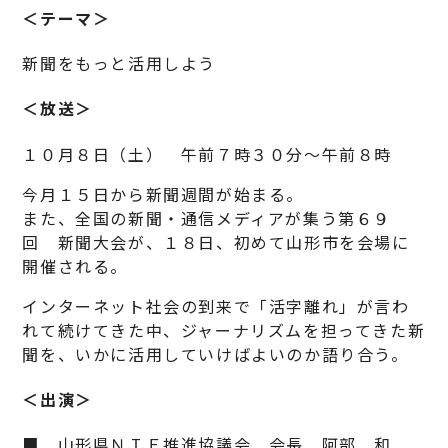
＜テーマ＞
新聞をもっと活用しよう
＜放送＞
１０月８日（土） 午前７時３０分～午前８時
今月１５日から新聞週間が始まる。
また、全国の新聞・通信メディアが集う第６９
回 新聞大会が、１８日、初めて山形市を会場に
開催される。
インターネット社会の到来で「活字離れ」が言わ
れて続けてきた中、ジャーナリズムを担ってきた新
聞を、いかに活用していけばよいのか語り合う。
＜出演＞
■ 山形県ＮＩＥ推進協議会 会長 阿部 和