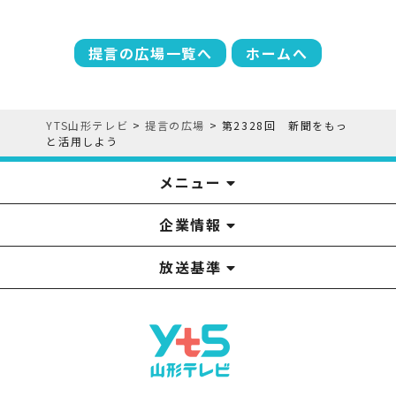
提言の広場一覧へ
ホームへ
YTS山形テレビ
>
提言の広場
>
第2328回 新聞をもっ
と活用しよう
メニュー
企業情報
YTS見学ツアー
アナウンサー
みるるん星人
お問い合わせ
YTSニュース
プレゼント
イベント
番組表
番組
放送基準
山形テレビ国民保護業務計画提出文
視聴データの取扱いについて
YTS山形テレビ SDGs 宣言
情報セキュリティ基本方針
山形テレビ人権方針
個人情報基本方針
系列局一覧
中継局一覧
企業情報
役員構成
採用情報
青少年向けの番組案内
番組向上の取り組み
番組審議会