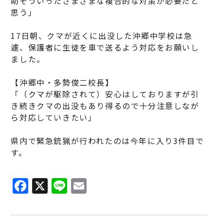
助そういったさまざまな複合的な対策が必要だと
思う」
17日朝、クマが近くに出没した沖郷中学校は急
遽、保護者に生徒を車で送るよう対応をお願いし
ました。
【沖郷中・多勢俊二校長】
「（クマが駆除されて）安心はしておりますが引
き続きクマの出没もあり得るので十分注意しなが
ら対応していきたい」
県内で緊急銃猟が行われたのは今年に入り3件目で
す。
F
X
Li
E
a
n
m
c
e
ai