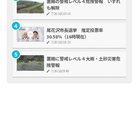
置賜の警戒レベル４危険警報 いずれ
も解除
7/26 (日)10:14
尾花沢市長選挙 推定投票率
30.58％（16時現在）
7/26 (日)18:33
置賜に警戒レベル４大雨・土砂災害危
険警報
7/26 (日)9:49