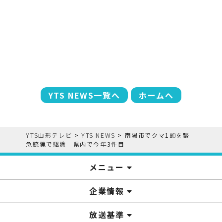
YTS NEWS一覧へ
ホームへ
YTS山形テレビ
>
YTS NEWS
>
南陽市でクマ1頭を緊
急銃猟で駆除 県内で今年3件目
メニュー
企業情報
YTS見学ツアー
アナウンサー
みるるん星人
お問い合わせ
YTSニュース
プレゼント
イベント
番組表
番組
放送基準
山形テレビ国民保護業務計画提出文
視聴データの取扱いについて
YTS山形テレビ SDGs 宣言
情報セキュリティ基本方針
山形テレビ人権方針
個人情報基本方針
系列局一覧
中継局一覧
企業情報
役員構成
採用情報