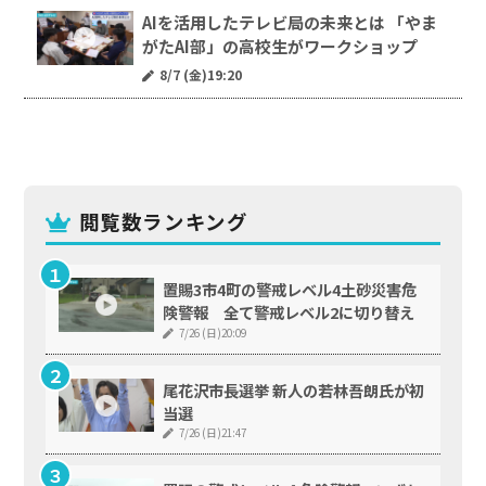
AIを活用したテレビ局の未来とは 「やま
がたAI部」の高校生がワークショップ
8/7 (金)19:20
閲覧数ランキング
置賜3市4町の警戒レベル4土砂災害危
険警報 全て警戒レベル2に切り替え
7/26 (日)20:09
尾花沢市長選挙 新人の若林吾朗氏が初
当選
7/26 (日)21:47