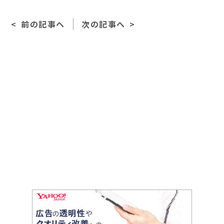
e
l
前の記事へ
次の記事へ
b
o
o
k