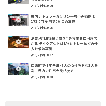
8/7 (金)19:09
県内レギュラーガソリン平均小売価格は
178.2円 全国で2番目の高値
8/7 (金)19:05
消費税“10％据え置き” 外食業界に困惑広
がる テイクアウトは1％もトレーなどの仕
入れ値は高騰
8/7 (金)18:47
白鷹町で住宅全焼 住人の女性を含む3人搬
送 県内で住宅火災相次ぐ
8/7 (金)18:40