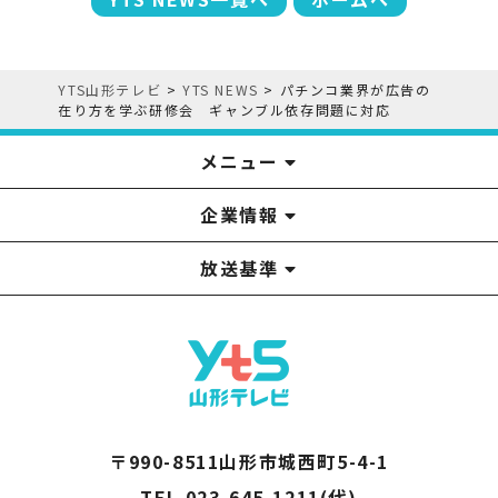
YTS山形テレビ
>
YTS NEWS
>
パチンコ業界が広告の
在り方を学ぶ研修会 ギャンブル依存問題に対応
メニュー
企業情報
YTS見学ツアー
アナウンサー
みるるん星人
お問い合わせ
YTSニュース
プレゼント
イベント
番組表
番組
放送基準
山形テレビ国民保護業務計画提出文
視聴データの取扱いについて
YTS山形テレビ SDGs 宣言
情報セキュリティ基本方針
山形テレビ人権方針
個人情報基本方針
系列局一覧
中継局一覧
企業情報
役員構成
採用情報
青少年向けの番組案内
番組向上の取り組み
番組審議会
〒990-8511山形市城西町5-4-1
TEL 023-645-1211(代)