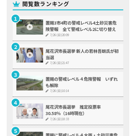
閲覧数ランキング
置賜3市4町の警戒レベル4土砂災害危
険警報 全て警戒レベル2に切り替え
7/26 (日)20:09
尾花沢市長選挙 新人の若林吾朗氏が初
当選
7/26 (日)21:47
置賜の警戒レベル４危険警報 いずれ
も解除
7/26 (日)10:14
尾花沢市長選挙 推定投票率
30.58％（16時現在）
7/26 (日)18:33
置賜に警戒レベル４大雨・土砂災害危