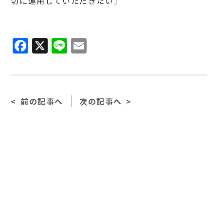
切に運用していただきたい」
F
X
Li
E
a
n
m
c
e
ai
e
l
前の記事へ
次の記事へ
b
o
o
k