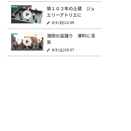
築１０２年の土蔵 ジュ
エリーアトリエに
8/9 (日)12:09
酒田の盆踊り 湊町に活
気
8/8 (土)18:27