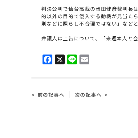
判決公判で仙台高裁の岡田健彦裁判長
的以外の目的で侵入する動機が見当た
則などに照らし不合理ではない」など
弁護人は上告について、「来週本人と
F
X
Li
E
a
n
m
c
e
ai
e
l
前の記事へ
次の記事へ
b
o
o
k