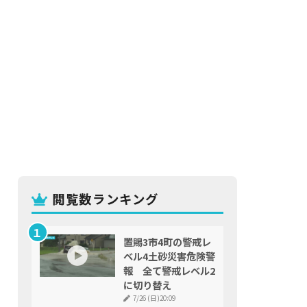
閲覧数ランキング
置賜3市4町の警戒レ
ベル4土砂災害危険警
報 全て警戒レベル2
に切り替え
7/26 (日)20:09