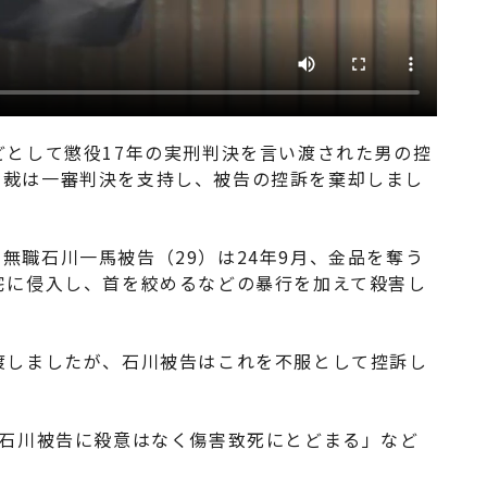
どとして懲役17年の実刑判決を言い渡された男の控
高裁は一審判決を支持し、被告の控訴を棄却しまし
無職石川一馬被告（29）は24年9月、金品を奪う
宅に侵入し、首を絞めるなどの暴行を加えて殺害し
渡しましたが、石川被告はこれを不服として控訴し
「石川被告に殺意はなく傷害致死にとどまる」など