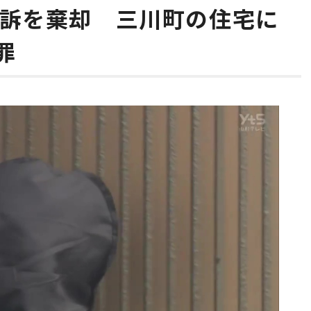
控訴を棄却 三川町の住宅に
罪