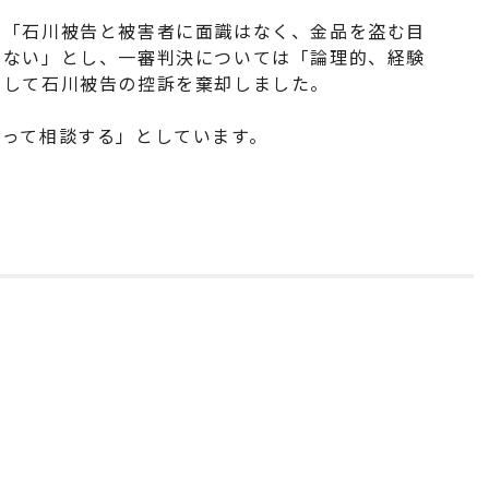
は「石川被告と被害者に面識はなく、金品を盗む目
らない」とし、一審判決については「論理的、経験
として石川被告の控訴を棄却しました。
会って相談する」としています。