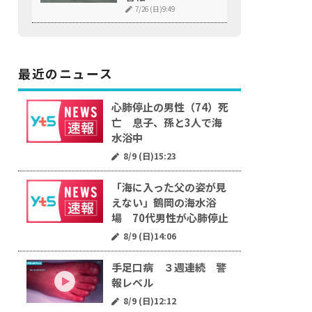
7/26 (日)9:49
最近のニュース
心肺停止の男性（74）死
亡 息子、孫と3人で海
水浴中
8/9 (日)15:23
「海に入った父の姿が見
えない」鶴岡の海水浴
場 70代男性が心肺停止
8/9 (日)14:06
手足口病 ３週連続 警
報レベル
8/9 (日)12:12