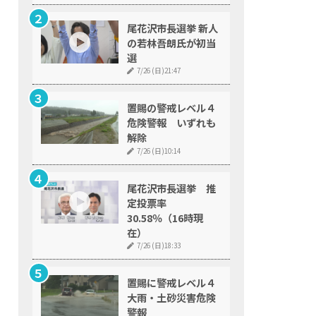
尾花沢市長選挙 新人
の若林吾朗氏が初当
選
7/26 (日)21:47
置賜の警戒レベル４
危険警報 いずれも
解除
7/26 (日)10:14
尾花沢市長選挙 推
定投票率
30.58％（16時現
在）
7/26 (日)18:33
置賜に警戒レベル４
大雨・土砂災害危険
警報