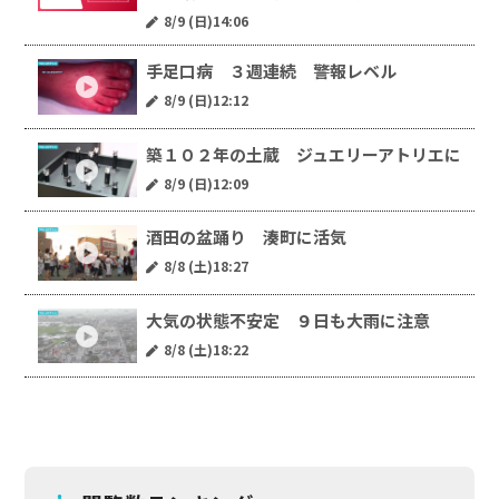
8/9 (日)14:06
手足口病 ３週連続 警報レベル
8/9 (日)12:12
築１０２年の土蔵 ジュエリーアトリエに
8/9 (日)12:09
酒田の盆踊り 湊町に活気
8/8 (土)18:27
大気の状態不安定 ９日も大雨に注意
8/8 (土)18:22