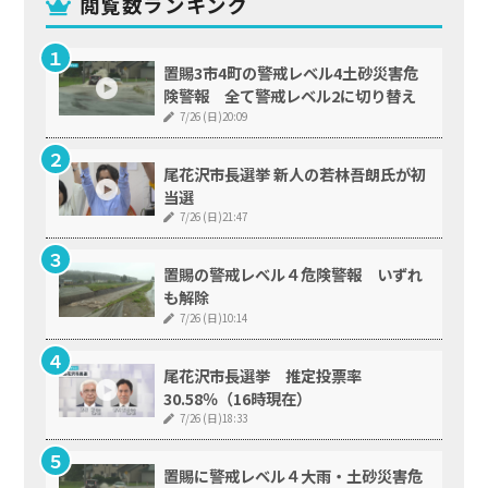
閲覧数ランキング
置賜3市4町の警戒レベル4土砂災害危
険警報 全て警戒レベル2に切り替え
7/26 (日)20:09
尾花沢市長選挙 新人の若林吾朗氏が初
当選
7/26 (日)21:47
置賜の警戒レベル４危険警報 いずれ
も解除
7/26 (日)10:14
尾花沢市長選挙 推定投票率
30.58％（16時現在）
7/26 (日)18:33
置賜に警戒レベル４大雨・土砂災害危