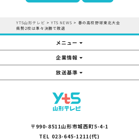
YTS山形テレビ
>
YTS NEWS
>
春の高校野球東北大会
県勢2校は準々決勝で敗退
メニュー
企業情報
YTS見学ツアー
アナウンサー
みるるん星人
お問い合わせ
YTSニュース
プレゼント
イベント
番組表
番組
放送基準
山形テレビ国民保護業務計画提出文
視聴データの取扱いについて
YTS山形テレビ SDGs 宣言
情報セキュリティ基本方針
山形テレビ人権方針
個人情報基本方針
系列局一覧
中継局一覧
企業情報
役員構成
採用情報
青少年向けの番組案内
番組向上の取り組み
番組審議会
〒990-8511山形市城西町5-4-1
TEL 023-645-1211(代)