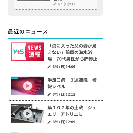
7/26 (日)9:49
最近のニュース
「海に入った父の姿が見
えない」鶴岡の海水浴
場 70代男性が心肺停止
8/9 (日)14:06
手足口病 ３週連続 警
報レベル
8/9 (日)12:12
築１０２年の土蔵 ジュ
エリーアトリエに
8/9 (日)12:09