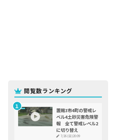
閲覧数ランキング
置賜3市4町の警戒レ
ベル4土砂災害危険警
報 全て警戒レベル2
に切り替え
7/26 (日)20:09