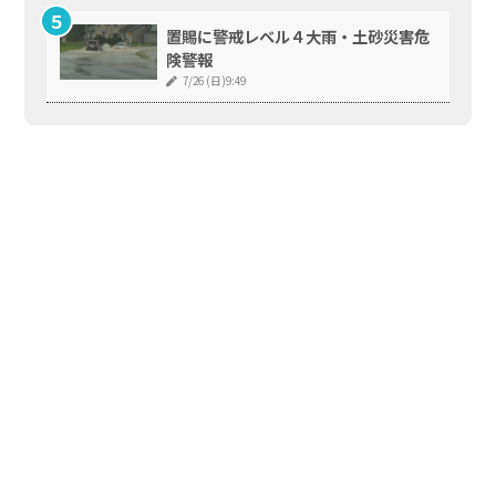
置賜に警戒レベル４大雨・土砂災害危
険警報
7/26 (日)9:49