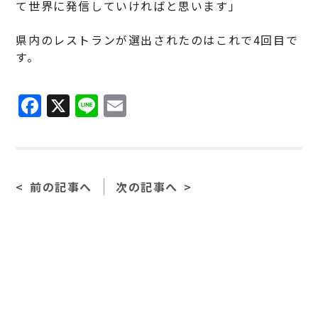
て世界に発信していければと思います」
県内のレストランが選出されたのはこれで4回目で
す。
F
X
Li
E
a
n
m
c
e
ai
e
l
前の記事へ
次の記事へ
b
o
o
k