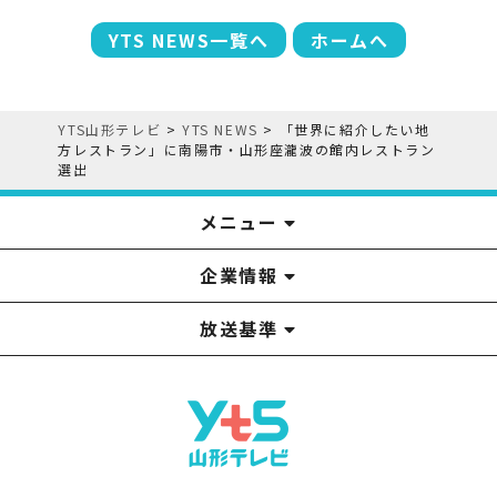
YTS NEWS一覧へ
ホームへ
YTS山形テレビ
>
YTS NEWS
>
「世界に紹介したい地
方レストラン」に南陽市・山形座瀧波の館内レストラン
選出
メニュー
企業情報
YTS見学ツアー
アナウンサー
みるるん星人
お問い合わせ
YTSニュース
プレゼント
イベント
番組表
番組
放送基準
山形テレビ国民保護業務計画提出文
視聴データの取扱いについて
YTS山形テレビ SDGs 宣言
情報セキュリティ基本方針
山形テレビ人権方針
個人情報基本方針
系列局一覧
中継局一覧
企業情報
役員構成
採用情報
青少年向けの番組案内
番組向上の取り組み
番組審議会