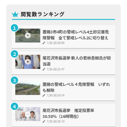
閲覧数ランキング
置賜3市4町の警戒レベル4土砂災害危
険警報 全て警戒レベル2に切り替え
7/26 (日)20:09
尾花沢市長選挙 新人の若林吾朗氏が初
当選
7/26 (日)21:47
置賜の警戒レベル４危険警報 いずれ
も解除
7/26 (日)10:14
尾花沢市長選挙 推定投票率
30.58％（16時現在）
7/26 (日)18:33