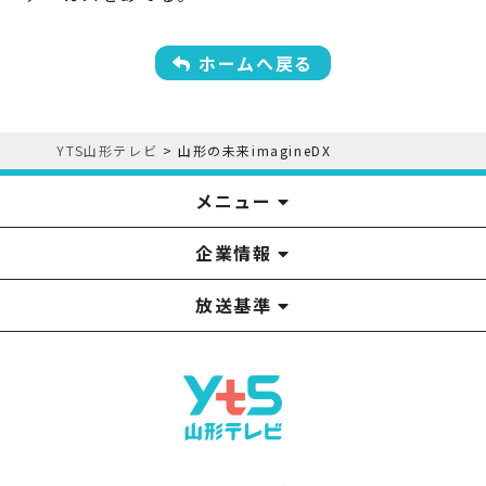
ホームへ戻る
YTS山形テレビ
>
山形の未来imagineDX
メニュー
企業情報
YTS見学ツアー
アナウンサー
みるるん星人
お問い合わせ
YTSニュース
プレゼント
イベント
番組表
番組
放送基準
山形テレビ国民保護業務計画提出文
視聴データの取扱いについて
YTS山形テレビ SDGs 宣言
情報セキュリティ基本方針
山形テレビ人権方針
個人情報基本方針
系列局一覧
中継局一覧
企業情報
役員構成
採用情報
青少年向けの番組案内
番組向上の取り組み
番組審議会