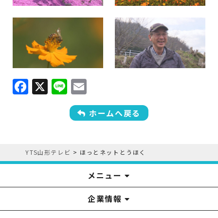
F
X
Li
E
a
n
m
c
e
ai
ホームへ戻る
e
l
b
YTS山形テレビ
>
ほっとネットとうほく
o
o
メニュー
k
企業情報
YTS見学ツアー
アナウンサー
みるるん星人
お問い合わせ
YTSニュース
プレゼント
イベント
番組表
番組