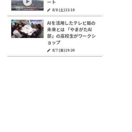
ート
8/8 (土)12:10
AIを活用したテレビ局の
未来とは 「やまがたAI
部」の高校生がワークシ
ョップ
8/7 (金)19:20