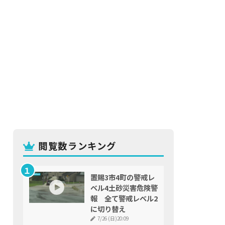
閲覧数ランキング
置賜3市4町の警戒レ
ベル4土砂災害危険警
報 全て警戒レベル2
に切り替え
7/26 (日)20:09