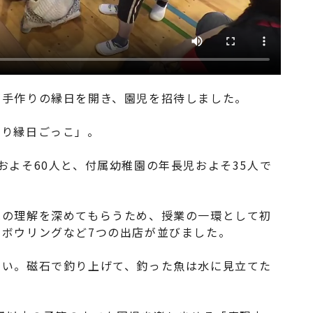
が手作りの縁日を開き、園児を招待しました。
作り縁日ごっこ」。
およそ60人と、付属幼稚園の年長児およそ35人で
への理解を深めてもらうため、授業の一環として初
ボウリングなど7つの出店が並びました。
くい。磁石で釣り上げて、釣った魚は水に見立てた