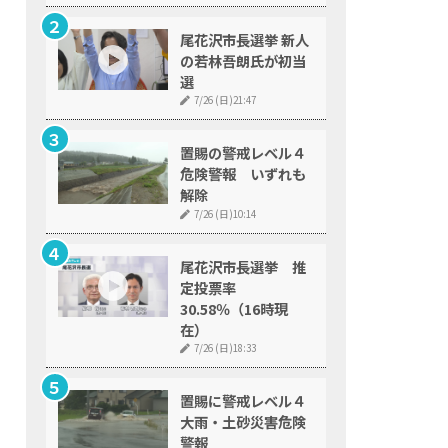
尾花沢市長選挙 新人
の若林吾朗氏が初当
選
7/26 (日)21:47
置賜の警戒レベル４
危険警報 いずれも
解除
7/26 (日)10:14
尾花沢市長選挙 推
定投票率
30.58％（16時現
在）
7/26 (日)18:33
置賜に警戒レベル４
大雨・土砂災害危険
警報