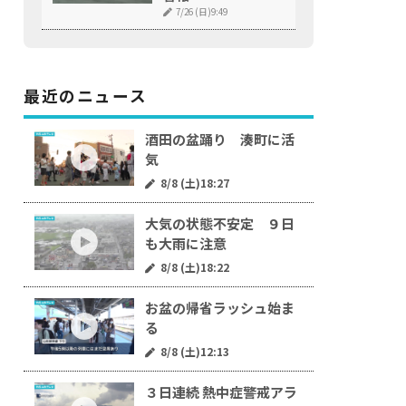
7/26 (日)9:49
最近のニュース
酒田の盆踊り 湊町に活
気
8/8 (土)18:27
大気の状態不安定 ９日
も大雨に注意
8/8 (土)18:22
お盆の帰省ラッシュ始ま
る
8/8 (土)12:13
３日連続 熱中症警戒アラ