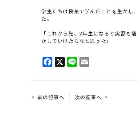
学生たちは授業で学んだことを生かし
た。
「これから先、2年生になると実習も増
かしていけたらなと思った」
F
X
Li
E
a
n
m
c
e
ai
e
l
前の記事へ
次の記事へ
b
o
o
k