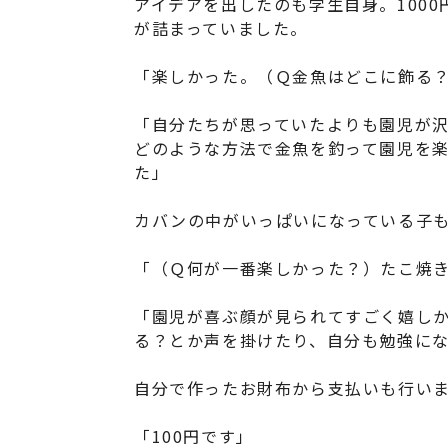
アイデアを出したのも学生自身。100
が詰まっていました。
「楽しかった。（Ｑ金魚はどこに飾る
「自分たちが思っていたよりも園児が
どのような方法で金魚を釣って園児を
た」
カバンの中がいっぱいになっている子
「（Ｑ何が一番楽しかった？）たこ焼
「園児が喜ぶ顔が見られてすごく嬉し
る？とか声を掛けたり、自分も勉強に
自分で作ったお財布から支払いも行い
「100円です」