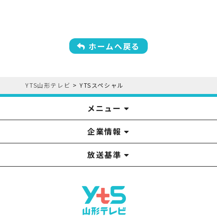
ホームへ戻る
YTS山形テレビ
>
YTSスペシャル
メニュー
企業情報
YTS見学ツアー
アナウンサー
みるるん星人
お問い合わせ
YTSニュース
プレゼント
イベント
番組表
番組
放送基準
山形テレビ国民保護業務計画提出文
視聴データの取扱いについて
YTS山形テレビ SDGs 宣言
情報セキュリティ基本方針
山形テレビ人権方針
個人情報基本方針
系列局一覧
中継局一覧
企業情報
役員構成
採用情報
青少年向けの番組案内
番組向上の取り組み
番組審議会